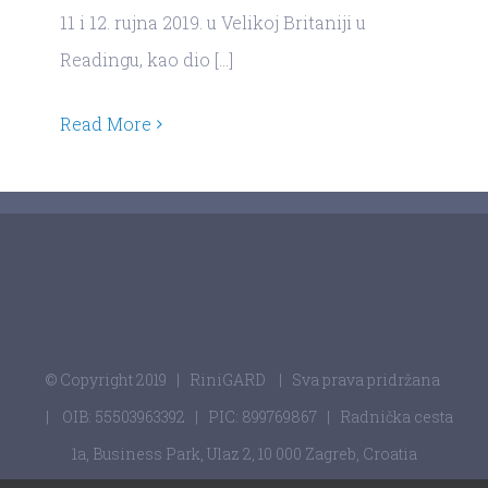
11 i 12. rujna 2019. u Velikoj Britaniji u
Readingu, kao dio [...]
Read More
© Copyright 2019
| RiniGARD
| Sva prava pridržana
| OIB: 55503963392 | PIC: 899769867 | Radnička cesta
1a, Business Park, Ulaz 2, 10 000 Zagreb, Croatia