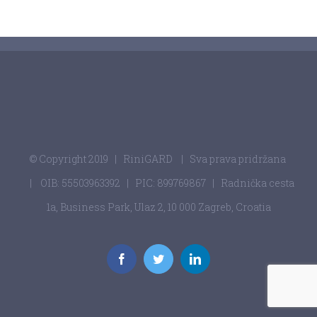
© Copyright 2019
| RiniGARD
| Sva prava pridržana
| OIB: 55503963392 | PIC: 899769867 | Radnička cesta
1a, Business Park, Ulaz 2, 10 000 Zagreb, Croatia
Facebook
Twitter
LinkedIn