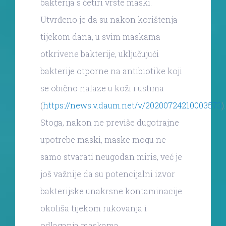
bakterija s četiri vrste maski.
Utvrđeno je da su nakon korištenja
tijekom dana, u svim maskama
otkrivene bakterije, uključujući
bakterije otporne na antibiotike koji
se obično nalaze u koži i ustima
(
https://news.v.daum.net/v/20200724210003573
).
Stoga, nakon ne previše dugotrajne
upotrebe maski, maske mogu ne
samo stvarati neugodan miris, već je
još važnije da su potencijalni izvor
bakterijske unakrsne kontaminacije
okoliša tijekom rukovanja i
odlaganja maskama.