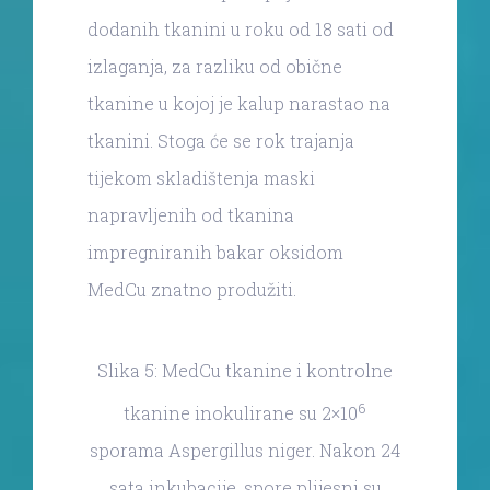
dodanih tkanini u roku od 18 sati od
izlaganja, za razliku od obične
tkanine u kojoj je kalup narastao na
tkanini. Stoga će se rok trajanja
tijekom skladištenja maski
napravljenih od tkanina
impregniranih bakar oksidom
MedCu znatno produžiti.
Slika 5: MedCu tkanine i kontrolne
6
tkanine inokulirane su 2×10
sporama Aspergillus niger. Nakon 24
sata inkubacije, spore plijesni su