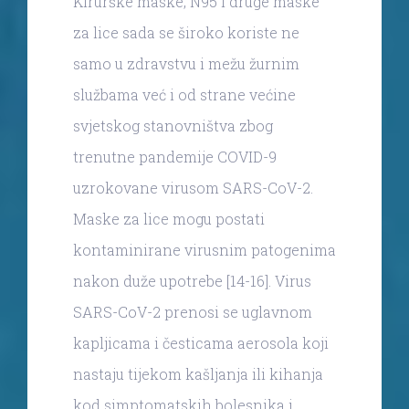
Kirurške maske, N95 i druge maske
za lice sada se široko koriste ne
samo u zdravstvu i mežu žurnim
službama već i od strane većine
svjetskog stanovništva zbog
trenutne pandemije COVID-9
uzrokovane virusom SARS-CoV-2.
Maske za lice mogu postati
kontaminirane virusnim patogenima
nakon duže upotrebe [14-16]. Virus
SARS-CoV-2 prenosi se uglavnom
kapljicama i česticama aerosola koji
nastaju tijekom kašljanja ili kihanja
kod simptomatskih bolesnika i