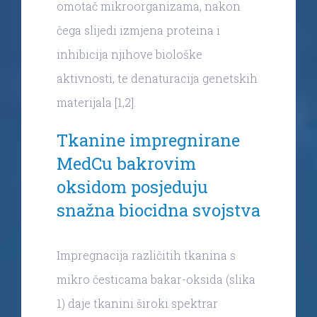
omotač mikroorganizama, nakon
čega slijedi izmjena proteina i
inhibicija njihove biološke
aktivnosti, te denaturacija genetskih
materijala [1,2].
Tkanine impregnirane
MedCu bakrovim
oksidom posjeduju
snažna biocidna svojstva
Impregnacija različitih tkanina s
mikro česticama bakar-oksida (slika
1) daje tkanini široki spektrar