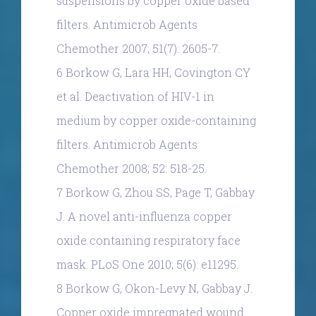
suspensions by copper oxide based
filters. Antimicrob Agents
Chemother 2007; 51(7): 2605-7.
6 Borkow G, Lara HH, Covington CY
et al. Deactivation of HIV-1 in
medium by copper oxide-containing
filters. Antimicrob Agents
Chemother 2008; 52: 518-25.
7 Borkow G, Zhou SS, Page T, Gabbay
J. A novel anti-influenza copper
oxide containing respiratory face
mask. PLoS One 2010; 5(6): e11295.
8 Borkow G, Okon-Levy N, Gabbay J.
Copper oxide impregnated wound