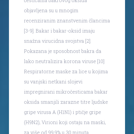
česticama bakrovog oksida
objavljena su u mnogim
recenziranim znanstvenim člancima
[3-9]. Bakar i bakar-oksid imaju
snažna virucidna svojstva [2].
Pokazana je sposobnost bakra da
lako neutralizira korona viruse [10]
Respiratorne maske za lice u kojima
su vanjski netkani slojevi
impregnirani mikročesticama bakar
oksida smanjili zarazne titre ljudske
gripe virusa A (H1N1) i ptičje gripe
(H9N2), Virioni koji ostaju na maski,
za više od 99,9% u 30 minuta