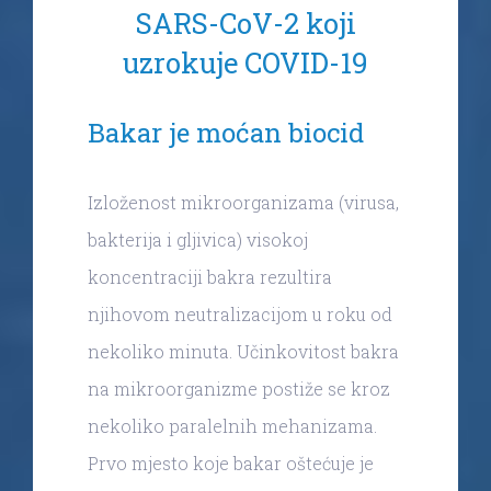
SARS-CoV-2 koji
uzrokuje COVID-19
Bakar je moćan biocid
Izloženost mikroorganizama (virusa,
bakterija i gljivica) visokoj
koncentraciji bakra rezultira
njihovom neutralizacijom u roku od
nekoliko minuta. Učinkovitost bakra
na mikroorganizme postiže se kroz
nekoliko paralelnih mehanizama.
Prvo mjesto koje bakar oštećuje je