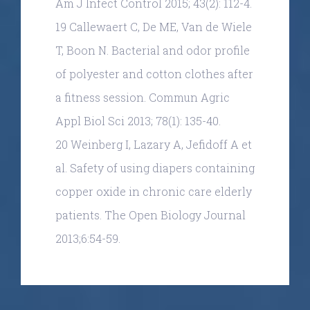
Am J Infect Control 2015; 43(2): 112-4.
19 Callewaert C, De ME, Van de Wiele
T, Boon N. Bacterial and odor profile
of polyester and cotton clothes after
a fitness session. Commun Agric
Appl Biol Sci 2013; 78(1): 135-40.
20 Weinberg I, Lazary A, Jefidoff A et
© Copyright 2019
| RiniGARD
| Sva prava pridržana
al. Safety of using diapers containing
| OIB: 55503963392 | PIC: 899769867 | Radnička cesta
copper oxide in chronic care elderly
1a, Business Park, Ulaz 2, 10 000 Zagreb, Croatia
patients. The Open Biology Journal
2013;6:54-59.
Facebook
Twitter
LinkedIn