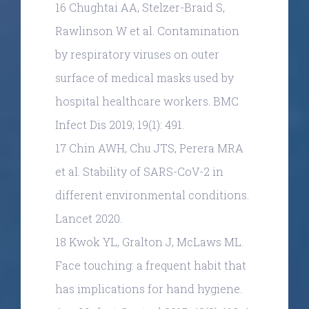
16 Chughtai AA, Stelzer-Braid S,
Rawlinson W et al. Contamination
by respiratory viruses on outer
surface of medical masks used by
hospital healthcare workers. BMC
Infect Dis 2019; 19(1): 491.
17 Chin AWH, Chu JTS, Perera MRA
et al. Stability of SARS-CoV-2 in
different environmental conditions.
Lancet 2020.
18 Kwok YL, Gralton J, McLaws ML.
Face touching: a frequent habit that
has implications for hand hygiene.