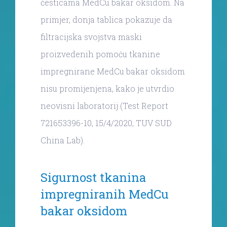
česticama MedCu bakar oksidom. Na
primjer, donja tablica pokazuje da
filtracijska svojstva maski
proizvedenih pomoću tkanine
impregnirane MedCu bakar oksidom
nisu promijenjena, kako je utvrdio
neovisni laboratorij (Test Report
721653396-10, 15/4/2020, TUV SUD
China Lab).
Sigurnost tkanina
impregniranih MedCu
bakar oksidom