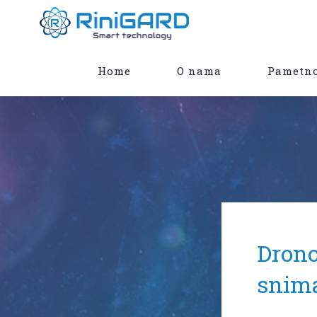
Skip
to
content
Home
O nama
Pametno
Drono
snima