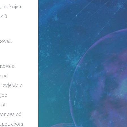
e, na kojem
14,3
kovali
onova u
e od
 izvješća o
ajne
ost
dronova od
s upotrebom