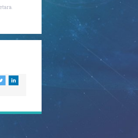
etara.
 Business Park, Ulaz 2, 10 000 Zagreb, Croatia