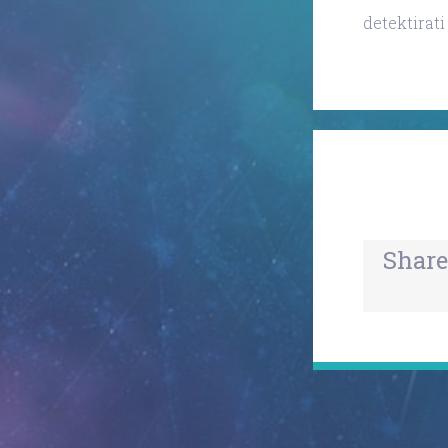
detektirati
Share
© Copyright 2019
| RiniGARD
| Sva prava p