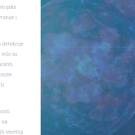
strijske
rsnije i
 detekcije
 vrlo su
ratiti
konite
ti.
nosti
e na
ih smetnji