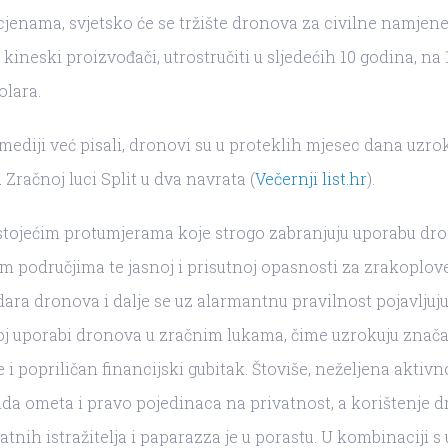
jenama, svjetsko će se tržište dronova za civilne namjen
kineski proizvođači, utrostručiti u sljedećih 10 godina, na 
olara.
mediji već pisali, dronovi su u proteklih mjesec dana uzro
Zračnoj luci Split u dva navrata (
Večernji list.hr
).
tojećim protumjerama koje strogo zabranjuju uporabu dr
m područjima te jasnoj i prisutnoj opasnosti za zrakoplov
ara dronova i dalje se uz alarmantnu pravilnost pojavljuju
j uporabi dronova u zračnim lukama, čime uzrokuju znač
i popriličan financijski gubitak. Štoviše, neželjena aktivn
da ometa i pravo pojedinaca na privatnost, a korištenje 
atnih istražitelja i paparazza je u porastu. U kombinaciji 