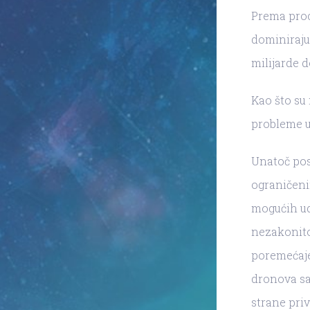
Prema proc
dominiraju 
milijarde d
Kao što su 
probleme u 
Unatoč pos
ograničeni
mogućih ud
nezakonito
poremećaje 
dronova sa
strane priv