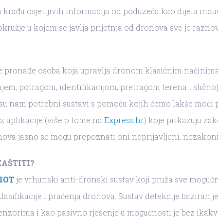
 krađu osjetljivih informacija od poduzeća kao dijela indu
okružje u kojem se javlja prijetnja od dronova sve je raznov
.
e pronađe osoba koja upravlja dronom klasičnim načinima
jem, potragom, identifikacijom, pretragom terena i slično)
 su nam potrebni sustavi s pomoću kojih ćemo lakše moći p
z aplikacije (više o tome na
Express.hr
) koje prikazuju za
nova jasno se mogu prepoznati oni neprijavljeni, nezakoni
ZAŠTITI?
IOT
je vrhunski anti-dronski sustav koji pruža sve moguć
klasifikacije i praćenja dronova. Sustav detekcije baziran j
enzorima i kao pasivno rješenje u mogućnosti je bez ikakv