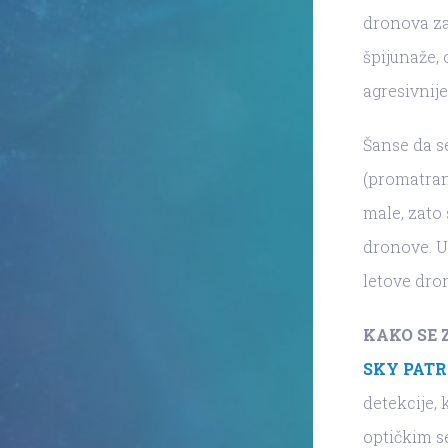
dronova za
špijunaže, 
agresivnije
Šanse da s
(promatran
male, zato
dronove. U
letove dro
KAKO SE 
SKY PATR
detekcije, 
optičkim s