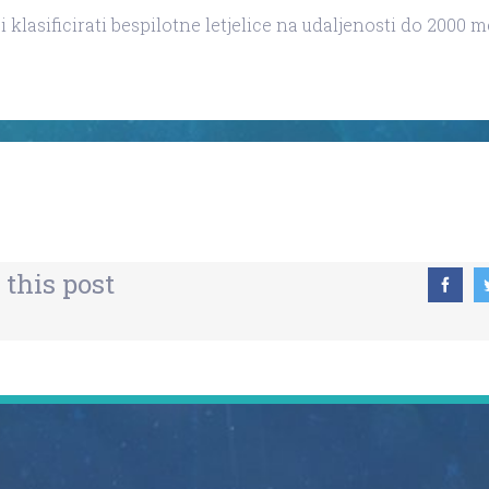
 i klasificirati bespilotne letjelice na udaljenosti do 2000 m
 this post
ridržana
| OIB: 55503963392 | PIC: 899769867 | Radnička cesta 1a,
Facebook
Twitter
LinkedIn