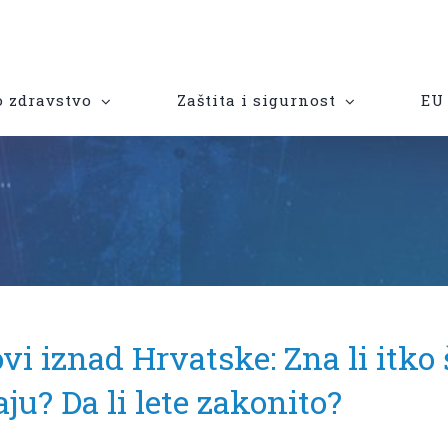
 zdravstvo
Zaštita i sigurnost
EU 
vi iznad Hrvatske: Zna li itko 
ju? Da li lete zakonito?