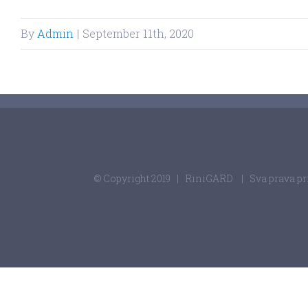
By
Admin
|
September 11th, 2020
© Copyright 2019
| RiniGARD
| Sva prava p