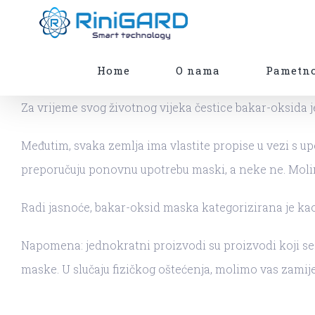
Skip
to
content
Home
O nama
Pametno
Za vrijeme svog životnog vijeka čestice bakar-oksida
Međutim, svaka zemlja ima vlastite propise u vezi s 
preporučuju ponovnu upotrebu maski, a neke ne. Molim
Radi jasnoće, bakar-oksid maska ​kategorizirana je ka
Napomena: jednokratni proizvodi su proizvodi koji se m
maske. U slučaju fizičkog oštećenja, molimo vas zami