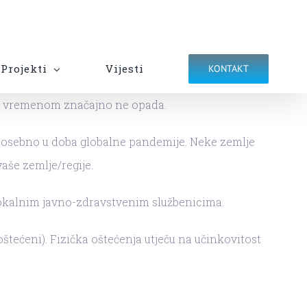
Projekti
Vijesti
KONTAKT
a s vremenom značajno ne opada.
 posebno u doba globalne pandemije. Neke zemlje
aše zemlje/regije.
 lokalnim javno-zdravstvenim službenicima.
štećeni). Fizička oštećenja utječu na učinkovitost