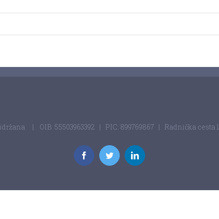
ridržana
| OIB: 55503963392 | PIC: 899769867 | Radnička cesta 1a,
Facebook
Twitter
LinkedIn