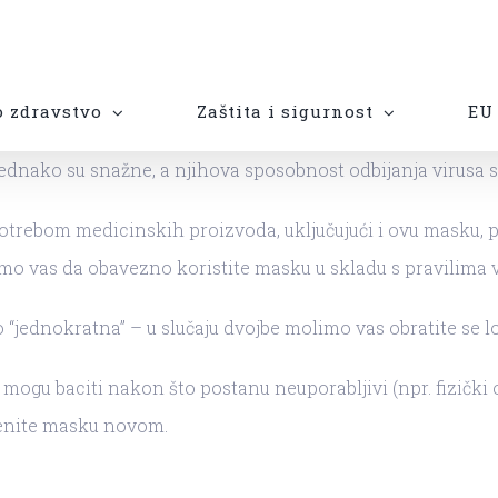
 zdravstvo
Zaštita i sigurnost
EU 
 jednako su snažne, a njihova sposobnost odbijanja virus
upotrebom medicinskih proizvoda, uključujući i ovu masku,
o vas da obavezno koristite masku u skladu s pravilima v
o “jednokratna” – u slučaju dvojbe molimo vas obratite se
ogu baciti nakon što postanu neuporabljivi (npr. fizički o
jenite masku novom.